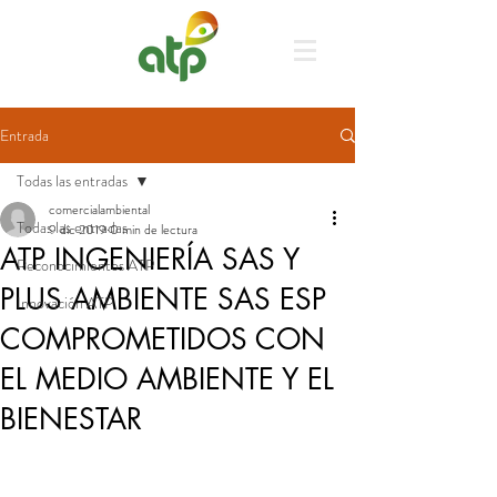
Entrada
Todas las entradas
comercialambiental
Todas las entradas
9 dic 2019
0 min de lectura
ATP INGENIERÍA SAS Y
Reconocimientos ATP
PLUS AMBIENTE SAS ESP
Innovación ATP
COMPROMETIDOS CON
EL MEDIO AMBIENTE Y EL
BIENESTAR