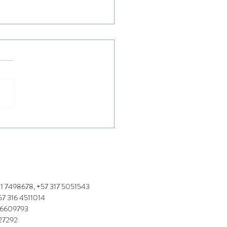
bimos Nuevamente el
nocimiento Sello Verde
erdad
01 7498678, +57 317 5051543
cio: +57 316 4511014
7 6609793
527292