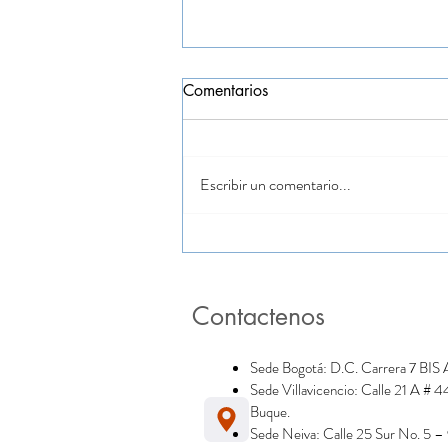
Comentarios
Escribir un comentario...
Empezamos 2026 con pie
derecho, recibimos
reconocimiento por nuestro
Contactenos
compromiso,disciplina y
resultados
Sede Bogotá: D.C. Carrera 7 BIS
Sede Villavicencio: Calle 21 A # 
Buque.
Sede Neiva: Calle 25 Sur No. 5 –