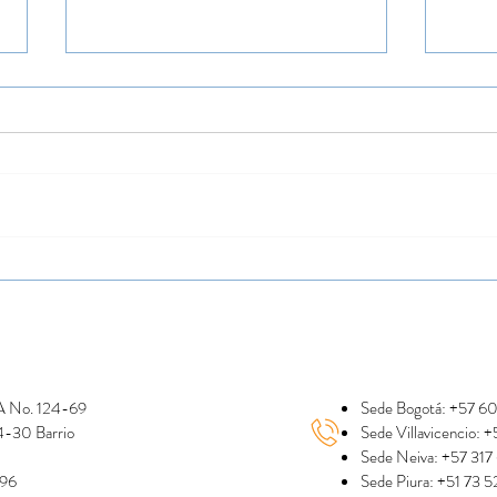
Entrevista al Director General
Reci
de CORMACARENA
Reco
de V
 A No. 124-69
Sede Bogotá: +57 6
44-30 Barrio
Sede Villavicen
Sede Neiva: +57 31
 96
Sede Piura: +51 73 